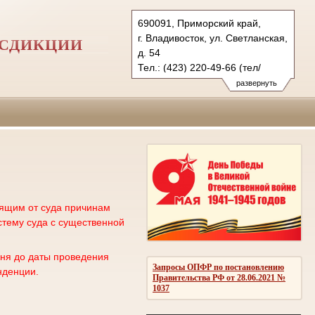
690091, Приморский край,
г. Владивосток, ул. Светланская,
ИСДИКЦИИ
д. 54
Тел.: (423) 220-49-66 (тел/
факс), 220-50-98 (уг.)
развернуть
220-50-85 (гр/а)
9kas@sudrf.ru
сящим от суда причинам
му суда с существенной
дня до даты проведения
Запросы ОПФР по постановлению
нденции.
Правительства РФ от 28.06.2021 №
1037