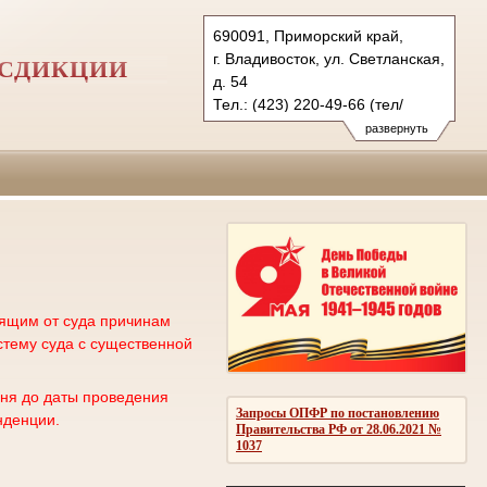
690091, Приморский край,
г. Владивосток, ул. Светланская,
ИСДИКЦИИ
д. 54
Тел.: (423) 220-49-66 (тел/
факс), 220-50-98 (уг.)
развернуть
220-50-85 (гр/а)
9kas@sudrf.ru
сящим от суда причинам
му суда с существенной
дня до даты проведения
Запросы ОПФР по постановлению
нденции.
Правительства РФ от 28.06.2021 №
1037