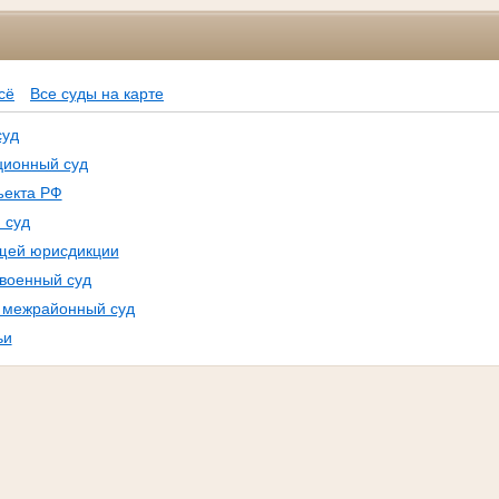
Ф
сё
Все суды на карте
суд
ционный суд
ъекта РФ
 суд
щей юрисдикции
 военный суд
, межрайонный суд
ьи