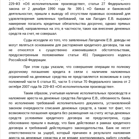
229-ФЗ «Об исполнительном производстве», статьи 27 Федерального
закона от 2 декабря 1990 года № 395-1 «О банках и банковской
деятельности», пришли к выводу об отсутствии правовых оснований для
удовлетворения заявленных требований, так как Лагодич Е.В. выражал
намерение погасить кредитные обязательства досрочно, однако прямых
действий, направленных на это, в частности, таких как внесение денежных
средств на счет, не совершал.
Суды исходили из того, что заявленные Лагодичем Е.В. доводы не
могут являться основанием для расторжения кредитного договора, так как
не относятся к существенно изменившимся обстоятельствам,
предусмотренным положениями статьи 451 Гражданского кодекса
Российской Федерации.
При этом суды указали, что совершение операции по полному
досрочному погашению кредита в связи с наличием наложенных
ограничений на денежные средства не представляется возможным в силу
положений части 6 статьи 81, части 5 статьи 70 Федерального закона от 2
октября 2007 года № 229-ФЗ «Об исполнительном производстве».
Таким образом, учитывая наличие исполнительных производств и
наложение ареста на денежные средства Лагодича Е.В., обязанность банка
по исполнению требований исполнительного документа, установленной
законом очередности списания денежных средств, а также тот факт, что
возможности погашения кредита без размещения на счету истца денежных
средств условиями кредитного договора не предусмотрена, суды
обоснованно пришли к выводу, что банк действовал в рамках кредитного
договора и требований действующего законодательства. Банк не несет
ответственности за ущерб, который причинен в результате наложения
ареста на денежные средства и не вправе контролировать работу службы