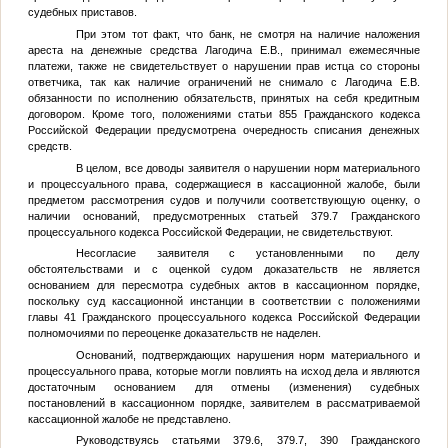
судебных приставов.
При этом тот факт, что банк, не смотря на наличие наложения
ареста на денежные средства Лагодича Е.В., принимал ежемесячные
платежи, также не свидетельствует о нарушении прав истца со стороны
ответчика, так как наличие ограничений не снимало с Лагодича Е.В.
обязанности по исполнению обязательств, принятых на себя кредитным
договором. Кроме того, положениями статьи 855 Гражданского кодекса
Российской Федерации предусмотрена очередность списания денежных
средств.
В целом, все доводы заявителя о нарушении норм материального
и процессуального права, содержащиеся в кассационной жалобе, были
предметом рассмотрения судов и получили соответствующую оценку, о
наличии оснований, предусмотренных статьей 379.7 Гражданского
процессуального кодекса Российской Федерации, не свидетельствуют.
Несогласие заявителя с установленными по делу
обстоятельствами и с оценкой судом доказательств не является
основанием для пересмотра судебных актов в кассационном порядке,
поскольку суд кассационной инстанции в соответствии с положениями
главы 41 Гражданского процессуального кодекса Российской Федерации
полномочиями по переоценке доказательств не наделен.
Оснований, подтверждающих нарушения норм материального и
процессуального права, которые могли повлиять на исход дела и являются
достаточным основанием для отмены (изменения) судебных
постановлений в кассационном порядке, заявителем в рассматриваемой
кассационной жалобе не представлено.
Руководствуясь статьями 379.6, 379.7, 390 Гражданского