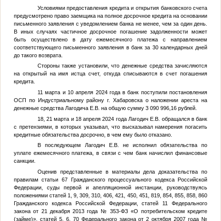
Условиями предоставления кредита и открытия банковского счета
предусмотрено право заемщика на полное досрочное кредита на основании
письменного заявления с уведомлением банка не менее, чем за один день.
В иных случаях частичное досрочное погашение задолженности может
быть осуществлено в дату ежемесячного платежа с направлением
соответствующего письменного заявления в банк за 30 календарных дней
до такого возврата.
Стороны также установили, что денежные средства зачисляются
на открытый на имя истца счет, откуда списываются в счет погашения
кредита.
11 марта и 10 апреля 2024 года в банк поступили постановления
ОСП по Индустриальному району г. Хабаровска о наложении ареста на
денежные средства Лагодича Е.В. на общую сумму 3 090 996,16 рублей.
18, 21 марта и 18 апреля 2024 года Лагодич Е.В. обращался в банк
с претензиями, в которых указывал, что высказывал намерения погасить
кредитные обязательства досрочно, в чем ему было отказано.
В последующем Лагодич Е.В. не исполнил обязательства по
уплате ежемесячного платежа, в связи с чем банк начислил финансовые
санкции.
Оценив представленные в материалы дела доказательства по
правилам статьи 67 Гражданского процессуального кодекса Российской
Федерации, суды первой и апелляционной инстанции, руководствуясь
положениями статей 1, 9, 309, 310, 406, 421, 450, 451, 819, 854, 855, 858, 860
Гражданского кодекса Российской Федерации, статей 11 Федерального
закона от 21 декабря 2013 года № 353-ФЗ «О потребительском кредите
(займе)», статей 5, 6, 70 Федерального закона от 2 октября 2007 года №