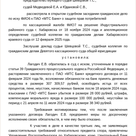
председательствующего судьи Шевцовой Т.С.,
судей Медведевой Е.А. и Юдановой С.В.,
рассмотрела в открытом судебном заседании гражданское дело
по иску
ФИО6
к ПАО «МТС Банк» о защите прав потребителей
по кассационной жалобе
ФИО7
на решение Индустриального
районного суда г. Хабаровска от 18 ноября 2024 года и апелляционное
определение судебной коллегии по гражданским делам Хабаровского
краевого суда от 12 февраля 2025 года.
Заслушав доклад судьи Шевцовой Т.С., судебная коллегия по
гражданским делам Девятого кассационного суда общей юрисдикции
у с т а н о в и л а:
Лагодич Е.В. обратилась в суд с иском, уточненным в порядке
статьи 39 Гражданского процессуального кодекса Российской Федерации, о
расторжении заключенного с ПАО «МТС Банк» кредитного договора от 11
февраля 2024 года
№
, возложении обязанности на банк принять денежные
средства в размере 307 309,57 рублей, освободить истца от всех
процентов, пени, неустоек, начисленных банком после 18 апреля 2024 года,
взыскании с ПАО «МТС Банк» убытков в размере 28 000 рублей, штрафа,
компенсации морального вреда в размере 100 000 рублей, неустойки за
период с 21 апреля по 11 июля 2024 года в размере 38 340 рублей.
Требования мотивированы тем, что после заключения
указанного договора Лагодич Е.В. предпринял меры по досрочному
исполнению своих обязательств, в чем ему было отказано.
К участию в деле в качестве третьих лиц, не заявляющих
самостоятельных требований относительно предмета спора, привлечены
Управление Роспотребнадзора по Хабаровскому краю, Центральный Банк