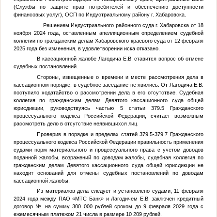
(Службы по защите прав потребителей и обеспечению доступности
финансовых услуг), ОСП по Индустриальному району г. Хабаровска.
Решением Индустриального районного суда г. Хабаровска от 18
ноября 2024 года, оставленным апелляционным определением судебной
коллегии по гражданским делам Хабаровского краевого суда от 12 февраля
2025 года без изменения, в удовлетворении иска отказано.
В кассационной жалобе Лагодича Е.В. ставится вопрос об отмене
судебных постановлений.
Стороны, извещенные о времени и месте рассмотрения дела в
кассационном порядке, в судебное заседание не явились. От Лагодича Е.В.
поступило ходатайство о рассмотрении дела в его отсутствие. Судебная
коллегия по гражданским делам Девятого кассационного суда общей
юрисдикции, руководствуясь частью 5 статьи 379.5 Гражданского
процессуального кодекса Российской Федерации, считает возможным
рассмотреть дело в отсутствие неявившихся лиц.
Проверив в порядке и пределах статей 379.5-379.7 Гражданского
процессуального кодекса Российской Федерации правильность применения
судами норм материального и процессуального права с учетом доводов
поданной жалобы, возражений по доводам жалобы, судебная коллегия по
гражданским делам Девятого кассационного суда общей юрисдикции не
находит оснований для отмены судебных постановлений по доводам
кассационной жалобы.
Из материалов дела следует и установлено судами, 11 февраля
2024 года между ПАО «МТС Банк» и Лагодичем Е.В. заключен кредитный
договор
№
на сумму 300 000 рублей сроком до 9 февраля 2029 года с
ежемесячным платежом 21 числа в размере 10 209 рублей.